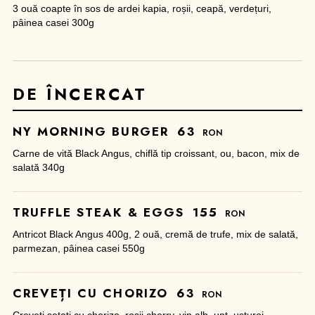
3 ouă coapte în sos de ardei kapia, roșii, ceapă, verdețuri,
pâinea casei 300g
DE ÎNCERCAT
NY MORNING BURGER
63
RON
Carne de vită Black Angus, chiflă tip croissant, ou, bacon, mix de
salată 340g
TRUFFLE STEAK & EGGS
155
RON
Antricot Black Angus 400g, 2 ouă, cremă de trufe, mix de salată,
parmezan, pâinea casei 550g
CREVEȚI CU CHORIZO
63
RON