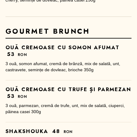
cherry, semințe de dovleac, pâinea casei 250g
GOURMET BRUNCH
OUĂ CREMOASE CU SOMON AFUMAT
53
RON
3 ouă, somon afumat, cremă de brânză, mix de salată, unt,
castravete, semințe de dovleac, brioche 350g
OUĂ CREMOASE CU TRUFE ȘI PARMEZAN
53
RON
3 ouă, parmezan, cremă de trufe, unt, mix de salată, ciuperci,
pâinea casei 300g
SHAKSHOUKA
48
RON