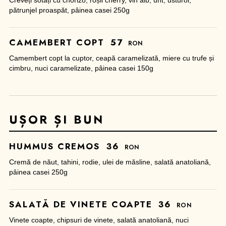
Creveți sotați cu chorizo, roșii cherry, vin alb, unt, usturoi,
pătrunjel proaspăt, pâinea casei 250g
CAMEMBERT COPT
57
RON
Camembert copt la cuptor, ceapă caramelizată, miere cu trufe și
cimbru, nuci caramelizate, pâinea casei 150g
UȘOR ȘI BUN
HUMMUS CREMOS
36
RON
Cremă de năut, tahini, rodie, ulei de măsline, salată anatoliană,
pâinea casei 250g
SALATĂ DE VINETE COAPTE
36
RON
Vinete coapte, chipsuri de vinete, salată anatoliană, nuci