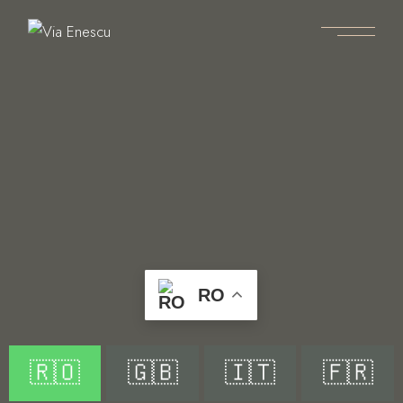
RO
🇷🇴
🇬🇧
🇮🇹
🇫🇷